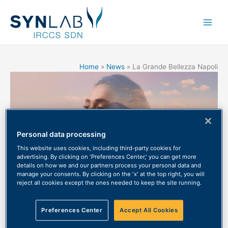
Main
Men
Home
News
La Grande Bellezza Napoli
Personal data processing
This website uses cookies, including third-party cookies for
advertising. By clicking on 'Preferences Center,' you can get more
details on how we and our partners process your personal data and
manage your consents. By clicking on the 'x' at the top right, you will
reject all cookies except the ones needed to keep the site running.
La Grande Bellezza Napoli
Preferences Center
Accept All Cookies
News