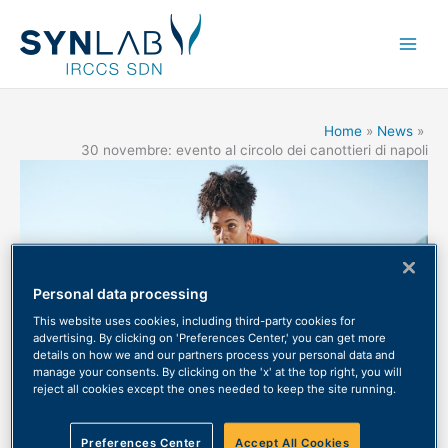
Main
Men
Home
News
30 novembre: evento al circolo dei canottieri di napoli
Personal data processing
This website uses cookies, including third-party cookies for
advertising. By clicking on 'Preferences Center,' you can get more
details on how we and our partners process your personal data and
manage your consents. By clicking on the 'x' at the top right, you will
reject all cookies except the ones needed to keep the site running.
Preferences Center
Accept All Cookies