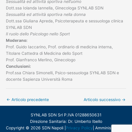
Sessualità ed attività sportiva nell’uomo
Dott.ssa Iolanda Iannella, Ginecologa SYNLAB SDN
Sessualità ed attività sportiva nella donna
Dott.ssa Giuliana Apreda, Psicoterapeuta e sessuologa clinica
SYNLAB SDN
Il ruolo dello Psicologo nello Sport
Moderano:
Prof. Guido Iaccarino, Prof. ordinario di medicina interna,
Titolare Cattedra di Medicina dello Sport
Prof. Gianfranco Merlino, Ginecologo
Conclusioni:
Prof.ssa Chiara Simonelli, Psico-sessuologa SYNLAB SDN e
docente Sapienza Università Roma
←
Articolo precedente
Articolo successivo
→
SYNLAB SDN Srl P.IVA 01288650631
Direzione Sanitaria: Dr. Umberto Ibello
Copyright © 2026 SDN Napoli |
Privacy Policy
|
Amministrazione