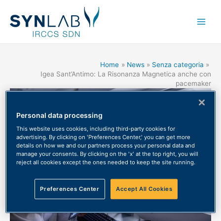
Main
Men
Home
News
Senza categoria
Igea Sant’Antimo: La Risonanza Magnetica anche con
pacemaker
Personal data processing
This website uses cookies, including third-party cookies for
advertising. By clicking on 'Preferences Center,' you can get more
details on how we and our partners process your personal data and
manage your consents. By clicking on the 'x' at the top right, you will
reject all cookies except the ones needed to keep the site running.
Preferences Center
Accept All Cookies