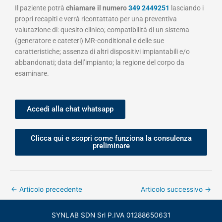
Il paziente potrà
chiamare il numero
349 2449251
lasciando i
propri recapiti e verrà ricontattato per una preventiva
valutazione di: quesito clinico; compatibilità di un sistema
(generatore e cateteri) MR-conditional e delle sue
caratteristiche; assenza di altri dispositivi impiantabili e/o
abbandonati; data dell’impianto; la regione del corpo da
esaminare.
Accedi alla chat whatsapp
Clicca qui e scopri come funziona la consulenza
preliminare
←
Articolo precedente
Articolo successivo
→
SYNLAB SDN Srl P.IVA 01288650631