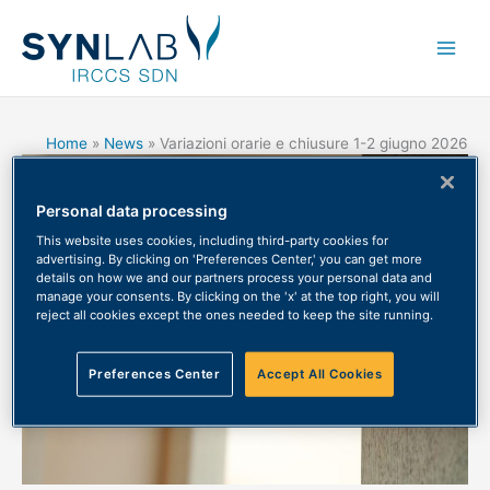
Main
Men
Home
News
Variazioni orarie e chiusure 1-2 giugno 2026
Personal data processing
This website uses cookies, including third-party cookies for
advertising. By clicking on 'Preferences Center,' you can get more
details on how we and our partners process your personal data and
manage your consents. By clicking on the 'x' at the top right, you will
reject all cookies except the ones needed to keep the site running.
Preferences Center
Accept All Cookies