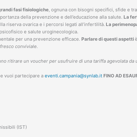
grandi fasi fisiologiche
, ognuna con bisogni specifici, sfide e t
portanza della prevenzione e dell’educazione alla salute.
La fert
a riserva ovarica e i percorsi legati all’infertilità.
La perimenop
sicofisico e salute uroginecologica.
entale per una prevenzione efficace.
Parlare di questi aspetti
fresco conviviale.
no ritirare un voucher per usufruire di una tariffa agevolata da 
che vuoi partecipare a
eventi.campania@synlab.it
FINO AD ESAU
ssibili (IST)