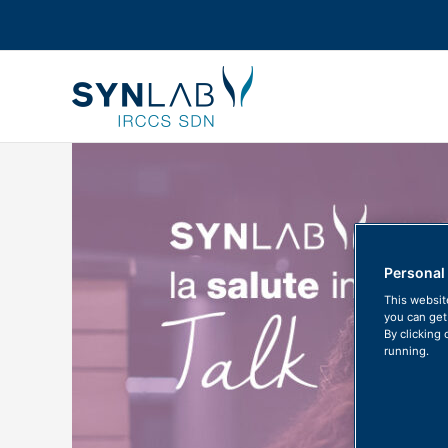
Personal
This website
you can get
By clicking 
running.