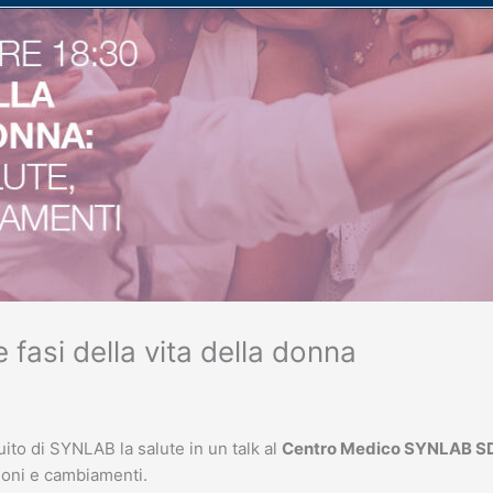
 fasi della vita della donna
ito di SYNLAB la salute in un talk al
Centro Medico SYNLAB SDN 
ioni e cambiamenti.