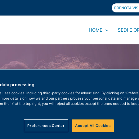
PRENOTA VISI
HOME
SEDI E O
Home
News
Senza categoria
28 m
 data processing
 uses cookies, including third-party cookies for advertising. By clicking on 'Prefer
 more details on how we and our partners process your personal data and manage 
on the 'x' at the top right, you will reject all cookies except the ones needed to keep
Preferences Center
Accept All Cookies