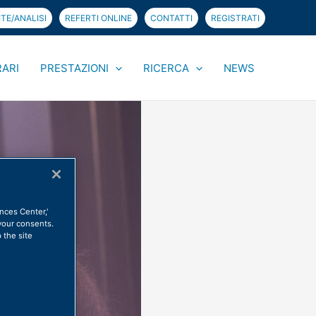
TE/ANALISI
REFERTI ONLINE
CONTATTI
REGISTRATI
RARI
PRESTAZIONI
RICERCA
NEWS
aggio, Napoli: evento sulle fasi della vita della donna
ences Center,'
your consents.
 the site