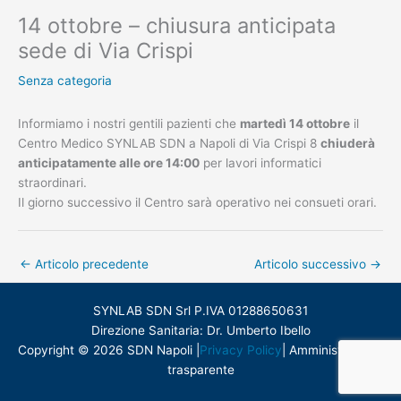
14 ottobre – chiusura anticipata
sede di Via Crispi
Senza categoria
Informiamo i nostri gentili pazienti che
martedì 14 ottobre
il
Centro Medico SYNLAB SDN a Napoli di Via Crispi 8
chiuderà
anticipatamente alle ore 14:00
per lavori informatici
straordinari.
Il giorno successivo il Centro sarà operativo nei consueti orari.
←
Articolo precedente
Articolo successivo
→
SYNLAB SDN Srl P.IVA 01288650631
Direzione Sanitaria: Dr. Umberto Ibello
Copyright © 2026 SDN Napoli |
Privacy Policy
|
Amministrazione
trasparente